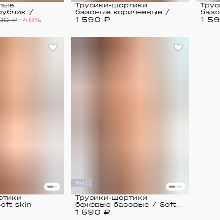
лые
Трусики-шортики
Трус
рубчик /
базовые коричневые /
базо
ase
1 590 ₽
Soft skin
1 5
90 ₽
−
48
%
Хит
ртики
Трусики-шортики
oft skin
бежевые базовые / Soft
1 590 ₽
skin