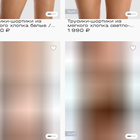
Хит
ики-шортики из
Трусики-шортики из
ого хлопка белые /
мягкого хлопка светло-
90 ₽
e
1 990 ₽
розовые / Home
Хит