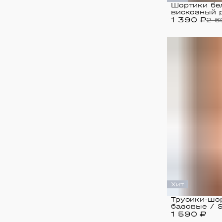
Шортики бе
вискозный 
1 390 ₽
Seamless b
2 6
Хит
Трусики-шо
базовые / S
1 590 ₽