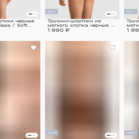
Хит
Хит
ртики черные
Трусики-шортики из
Трус
аза / Soft
мягкого хлопка черные /
мягк
1 990 ₽
Home
1 9
Hom
Хит
Хит