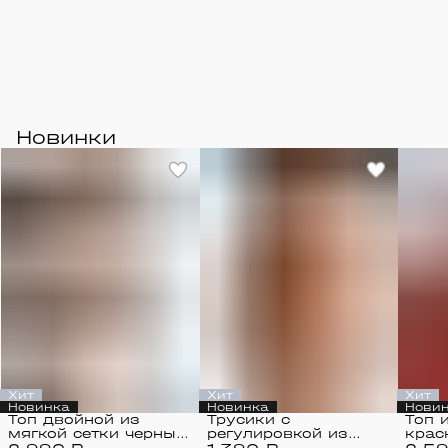
Новинки
Хит
Хит
Хит
Новинка
Новинка
Нови
Топ двойной из
Трусики с
Топ 
мягкой сетки черный
регулировкой из
крас
/ Mesh
мягкой сетки черные