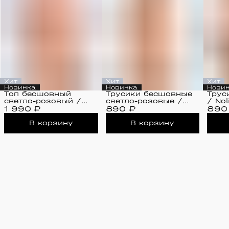
Хит
Хит
Хит
Новинка
Новинка
Нови
Топ бесшовный
Трусики бесшовные
Трус
светло-розовый /
светло-розовые /
/ Nol
1 990 ₽
Nolines
890 ₽
Nolines
890
В корзину
В корзину