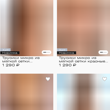
Хит
Хит
Новинка
Новинка
Трусики микро из
Трусики микро из
мягкой сетки
мягкой сетки красные/
1 290 ₽
коричневые / Mesh
1 290 ₽
Mesh