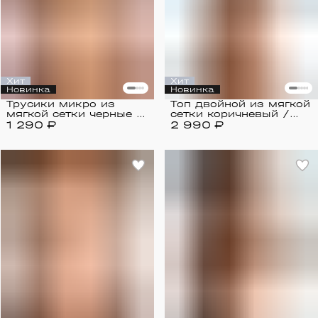
Хит
Хит
Новинка
Новинка
Трусики микро из
Топ двойной из мягкой
мягкой сетки черные /
сетки коричневый /
1 290 ₽
Mesh
2 990 ₽
Mesh