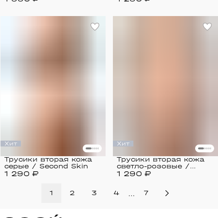
Хит
Хит
Трусики вторая кожа
Трусики вторая кожа
серые / Second Skin
светло-розовые /
1 290 ₽
1 290 ₽
Second Skin
…
1
2
3
4
7