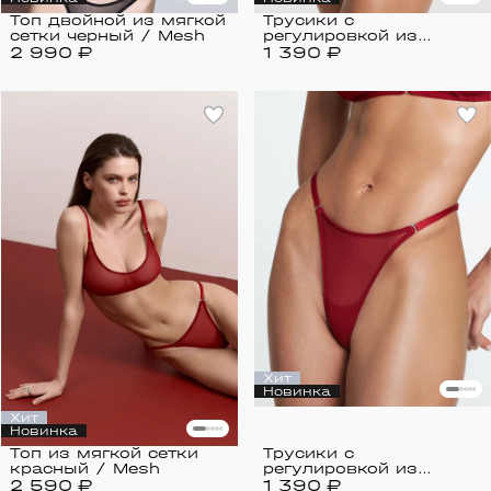
Топ двойной из мягкой
Трусики с
сетки черный / Mesh
регулировкой из
2 990 ₽
1 390 ₽
мягкой сетки черные /
Mesh
Хит
Новинка
Хит
Новинка
Топ из мягкой сетки
Трусики с
красный / Mesh
регулировкой из
2 590 ₽
1 390 ₽
мягкой сетки красные