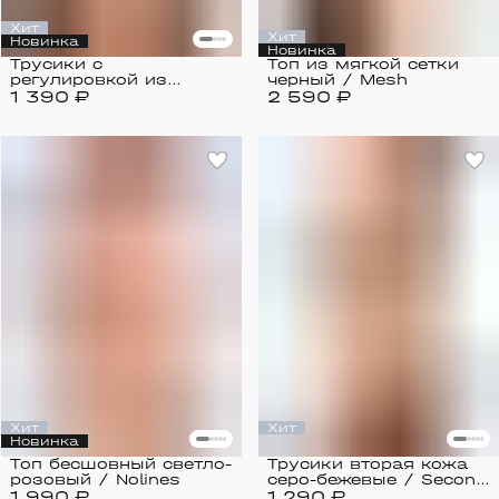
Хит
Хит
Новинка
Новинка
Трусики с
Топ из мягкой сетки
регулировкой из
черный / Mesh
1 390 ₽
мягкой сетки
2 590 ₽
коричневые / Mesh
Хит
Хит
Новинка
Топ бесшовный светло-
Трусики вторая кожа
розовый / Nolines
серо-бежевые / Second
1 990 ₽
1 290 ₽
Skin