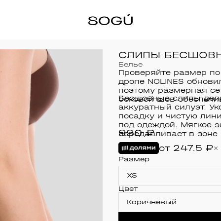
СЛИПЫ БЕСШОВН
Белье
Проверяйте размер по
дропе NOLINES обнови
поэтому размерная се
Бесшовные слипы дел
боковой шов обеспечи
аккуратный силуэт. У
посадку и чистую лини
под одеждой. Мягкое э
990 ₽
передавливает в зоне
от
247.5
₽
×
Размер
XS
Цвет
Коричневый