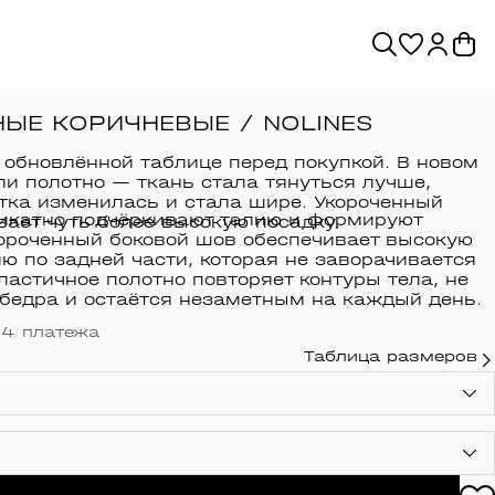
ЫЕ КОРИЧНЕВЫЕ / NOLINES
 обновлённой таблице перед покупкой. В новом
ли полотно — ткань стала тянуться лучше,
тка изменилась и стала шире. Укороченный
икатно подчёркивают талию и формируют
вает чуть более высокую посадку.
короченный боковой шов обеспечивает высокую
ю по задней части, которая не заворачивается
ластичное полотно повторяет контуры тела, не
 бедра и остаётся незаметным на каждый день.
 4 платежа
Таблица размеров