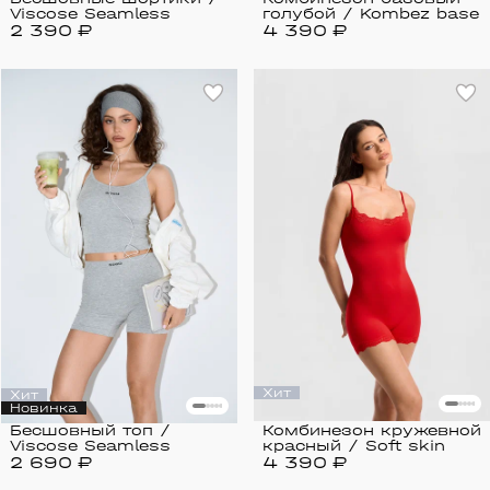
Viscose Seamless
голубой / Kombez base
2 390 ₽
4 390 ₽
Хит
Хит
Новинка
Бесшовный топ /
Комбинезон кружевной
Viscose Seamless
красный / Soft skin
2 690 ₽
4 390 ₽