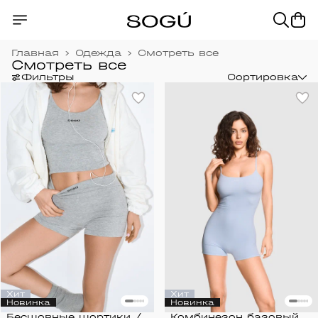
Главная
›
Одежда
›
Смотреть все
Смотреть все
Фильтры
Сортировка
Хит
Хит
Новинка
Новинка
Бесшовные шортики /
Комбинезон базовый