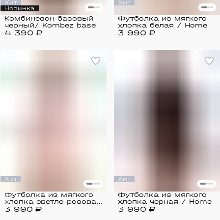
Хит
Хит
Новинка
Комбинезон базовый
Футболка из мягкого
черный/ Kombez base
хлопка белая / Home
4 390 ₽
3 990 ₽
Хит
Хит
Футболка из мягкого
Футболка из мягкого
хлопка светло-розовая
хлопка черная / Home
3 990 ₽
/ Home
3 990 ₽