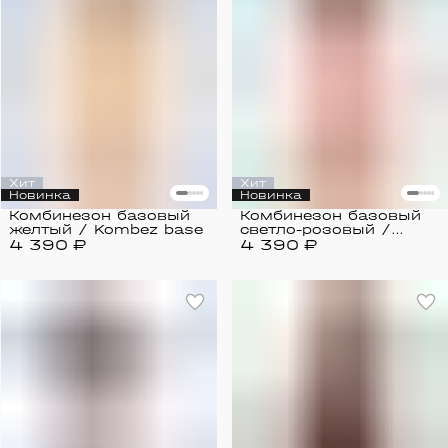
Хит
Хит
Новинка
Новинка
Комбинезон базовый
Комбинезон базовый
желтый / Kombez base
светло-розовый /
4 390 ₽
4 390 ₽
Kombez base